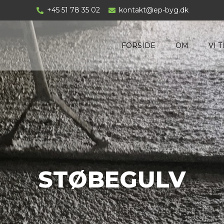
+45 51 78 35 02
kontakt@ep-byg.dk
FORSIDE
OM
VI 
STØBEGULV