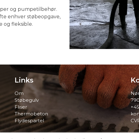
mper og pumpetilbehør.
løfte enhver støbeopgave,
e og fleksible.
Links
Ko
Om
Nør
Støbegulv
790
Fliser
+45
Thermobeton
kon
Flydespartel
CVR