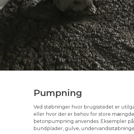
Pumpning
Ved støbninger hvor brugsstedet er utilgæ
eller hvor der er behov for store mængder
betonpumpning anvendes. Eksempler p
bundplader, gulve, undervandsstøbninge