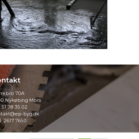
ntakt
rebro 70A
0 Nykøbing Mors
 51 78 35 02
takt@ep-byg.dk
: 2617 7650