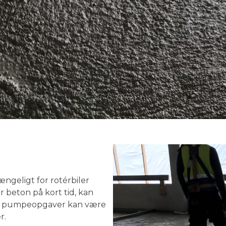
ngeligt for rotérbiler
 beton på kort tid, kan
å pumpeopgaver kan være
r.